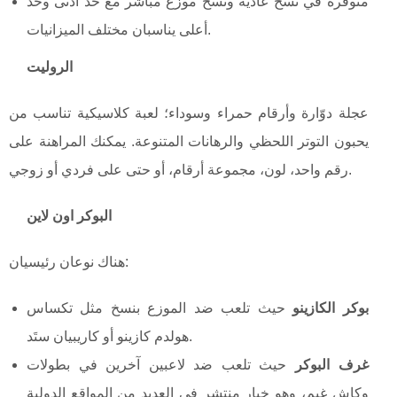
متوفرة في نسخ عادية ونسخ موزع مباشر مع حد أدنى وحد
أعلى يناسبان مختلف الميزانيات.
الروليت
عجلة دوّارة وأرقام حمراء وسوداء؛ لعبة كلاسيكية تناسب من
يحبون التوتر اللحظي والرهانات المتنوعة. يمكنك المراهنة على
رقم واحد، لون، مجموعة أرقام، أو حتى على فردي أو زوجي.
البوكر اون لاين
هناك نوعان رئيسيان:
بوكر الكازينو
حيث تلعب ضد الموزع بنسخ مثل تكساس
هولدم كازينو أو كاريبيان ستَد.
غرف البوكر
حيث تلعب ضد لاعبين آخرين في بطولات
وكاش غيم، وهو خيار منتشر في العديد من المواقع الدولية