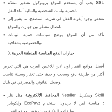
SSL
يجب أن يستخدم الموقع بروتوكول تشفير متقدّم
لحماية بياناتك الشخصية والمالية أثناء النقل.
تفحص وجود أيقونة القفل في شريط المتصفح، ما يشير إلى
اتصال مشفّر بين جهازك والموقع.
تأكد من أن الموقع يوضح سياسات حماية البيانات
والخصوصية بشفافية.
3. خيارات الدفع المناسبة للمنطقة العربية
أفضل مواقع القمار اون لاين للاعبين العرب هي التي تعرض
أكثر من طريقة دفع وسحب واحدة، حتى تختار وسيلة تناسب
وضعك القانوني والمصرفي في بلدك.
المحافظ الإلكترونية
مثل نتلر Neteller وسكريل Skrill
وإيكوبايز EcoPayz ؛ مناسبة لمن لا يريدون استخدام
بطاقاتهم البنكية مباشرة في مواقع القمار.