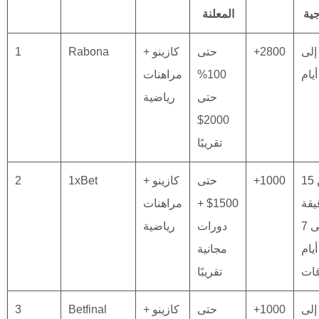
جية
المعلنة
ن 0 إلى
+2800
حتى
كازينو +
Rabona
1
100%
مراهنات
حتى
رياضية
2000$
تقريبًا
من 15
+1000
حتى
كازينو +
1xBet
2
يقة
1500$ +
مراهنات
حتى 7
دورات
رياضية
أيام
مجانية
قات
تقريبًا
ن 0 إلى
+1000
حتى
كازينو +
Betfinal
3