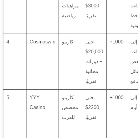
ساعة
3000$
مراهنات
افظ
تقريبًا
رياضية
ونية
ن 1 إلى
+1000
حتى
كازينو
Cosmoswin
4
اعة
20,000$
عض
+ دورات
ئل
مجانية
دفع
تقريبًا
ن 1 إلى
+1000
حتى
كازينو
YYY
5
2200$
مخصص
Casino
تقريبًا
للعرب