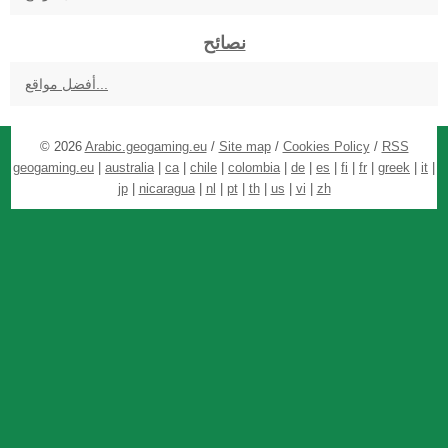
نصائح
أفضل مواقع...
© 2026
Arabic.geogaming.eu
/
Site map
/
Cookies Policy
/
RSS
geogaming.eu
|
australia
|
ca
|
chile
|
colombia
|
de
|
es
|
fi
|
fr
|
greek
|
it
|
jp
|
nicaragua
|
nl
|
pt
|
th
|
us
|
vi
|
zh